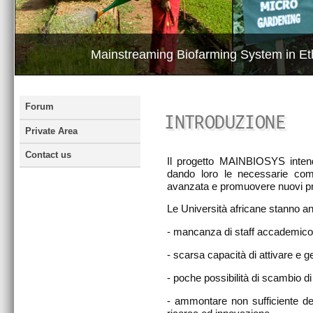
Mainstreaming Biofarming System in Et
MENU LATERALE
Forum
CONTENUTO PRI
INTRODUZIONE
Private Area
Contact us
Il progetto MAINBIOSYS intend
dando loro le necessarie comp
avanzata e promuovere nuovi pr
Le Università africane stanno an
- mancanza di staff accademico 
- scarsa capacità di attivare e ge
- poche possibilità di scambio di
- ammontare non sufficiente dell